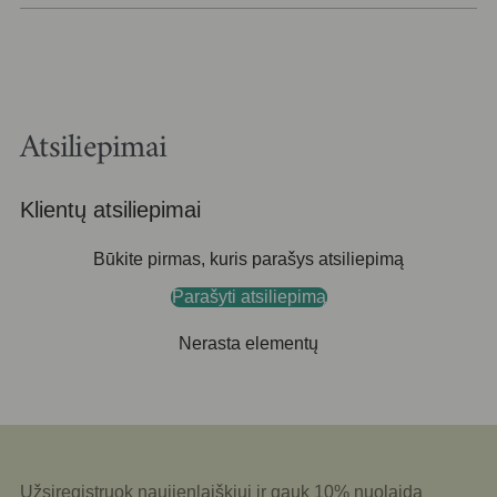
Įdedama
į
krepšelį
Atsiliepimai
Klientų atsiliepimai
Būkite pirmas, kuris parašys atsiliepimą
Parašyti atsiliepimą
Nerasta elementų
Užsiregistruok naujienlaiškiui ir gauk 10% nuolaidą