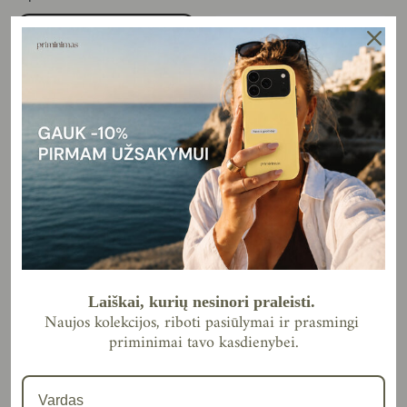
Tough
MagSafe
Nežinai savo modelio? Pasitikrink:
Settings → About → Model Name
Laiškai, kurių nesinori praleisti.
Naujos kolekcijos, riboti pasiūlymai ir prasmingi
Kiekis
Kiekis
priminimai tavo kasdienybei.